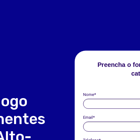
Preencha o fo
ca
Nome*
logo
entes
Email*
Alto-