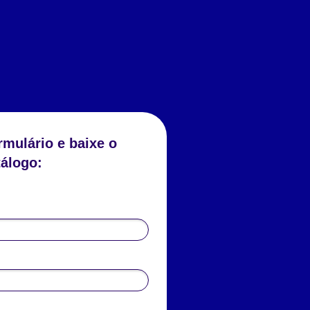
rmulário e baixe o
tálogo: