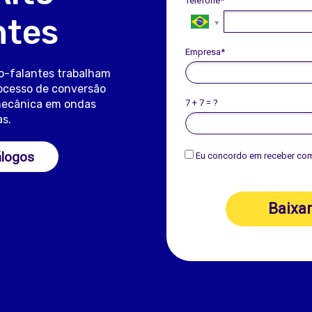
Telefone*
ntes
Empresa*
o-falantes trabalham
ocesso de conversão
7 + 7 = ?
 mecânica em ondas
s.
álogos
Eu concordo em receber co
Baixa