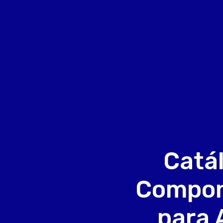
Catá
Compon
para 