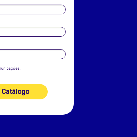
municações.
r Catálogo